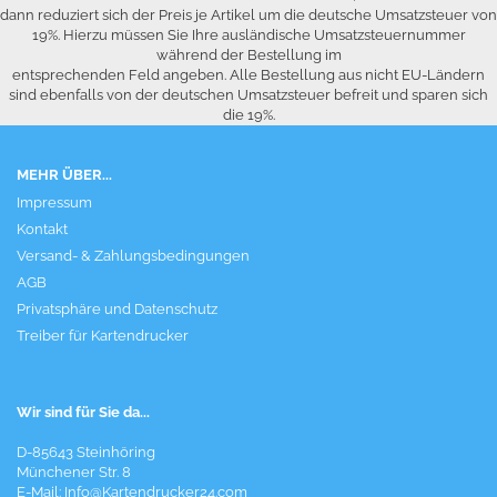
dann reduziert sich der Preis je Artikel um die deutsche Umsatzsteuer von
19%. Hierzu müssen Sie Ihre ausländische Umsatzsteuernummer
während der Bestellung im
entsprechenden Feld angeben. Alle Bestellung aus nicht EU-Ländern
sind ebenfalls von der deutschen Umsatzsteuer befreit und sparen sich
die 19%.
MEHR ÜBER...
Impressum
Kontakt
Versand- & Zahlungsbedingungen
AGB
Privatsphäre und Datenschutz
Treiber für Kartendrucker
Wir sind für Sie da...
D-85643 Steinhöring
Münchener Str. 8
E-Mail:
Info@Kartendrucker24.com