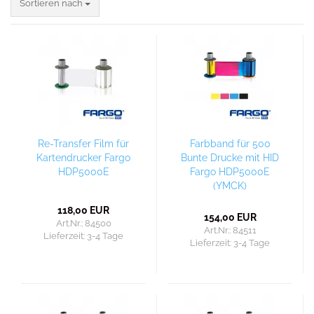
Sortieren nach
Sortieren nach
Re-Transfer Film für
Farbband für 500
Kartendrucker Fargo
Bunte Drucke mit HID
HDP5000E
Fargo HDP5000E
(YMCK)
118,00 EUR
154,00 EUR
Art.Nr.: 84500
Art.Nr.: 84511
Lieferzeit:
3-4 Tage
Lieferzeit:
3-4 Tage