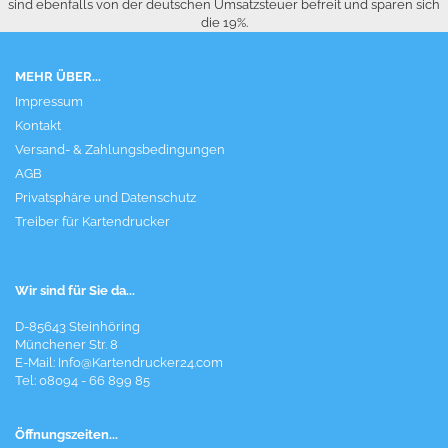
sind ebenfalls von der deutschen Umsatzsteuer befreit und sparen sich
die 19%.
MEHR ÜBER...
Impressum
Kontakt
Versand- & Zahlungsbedingungen
AGB
Privatsphäre und Datenschutz
Treiber für Kartendrucker
Wir sind für Sie da...
D-85643 Steinhöring
Münchener Str. 8
E-Mail:
Info@Kartendrucker24.com
Tel: 08094 - 66 899 85
Öffnungszeiten...