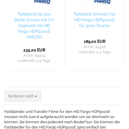
Farbband für 500
Farbband Schwarz für
Bunte Drucke mit UV
HID Fargo HDP5000E
Segment mit HID
für 3000 Drucke
Fargo HDP5000E
(YMCFK)
189,00 EUR
Art.Nr.: 84518
235,00 EUR
Lieferzeit:
3-4 Tage
Art.Nr.: 84514
Lieferzeit:
3-4 Tage
Sortieren nach
Sortieren nach
Farbbänder und Transfer Filme für den HID Fargo HDP5000E
müssen nicht zuerst aufgebraucht werden um sie Wechseln zu
können. Sie können dies jederzeit nach Bedarf tun. Sie können die
Farbbänder für den HID Fargo HDP5000E ganz einfach bei