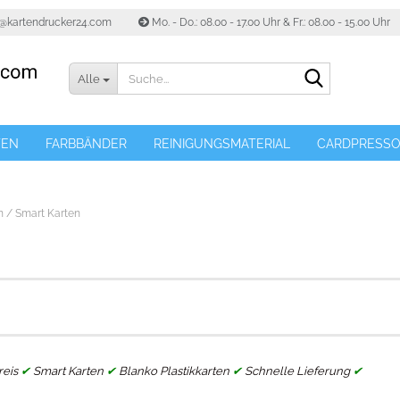
o@kartendrucker24.com
Mo. - Do.: 08.00 - 17.00 Uhr & Fr.: 08.00 - 15.00 Uhr
Suche...
Alle
TEN
FARBBÄNDER
REINIGUNGSMATERIAL
CARDPRESS
n / Smart Karten
reis
✔
Smart Karten
✔
Blanko Plastikkarten
✔
Schnelle Lieferung
✔