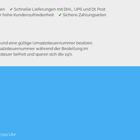
ragen
✔
Schnelle Lieferungen mit DHL, UPS und Dt. Post
r hohe Kundenzufriedenheit
✔
Sichere Zahlungsarten
n und eine gültige Umsatzsteuernummer besitzen,
 Umsatzsteuernummer während der Bestellung im
euer befreit und sparen sich die 19%.
17.00 Uhr