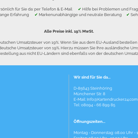
sönlich für Sie da: per Telefon & E-Mail
✔
Hilfe bei Problemen und F
lange Erfahrung
✔
Markenunabhängige und neutrale Beratung
✔
Seh
Alle Preise inkl. 19% MwSt.
 deutschen Umsatzsteuer von 19%. Wenn Sie aus dem EU-Ausland bestelle
die deutsche Umsatzsteuer von 19%. Hierzu müssen Sie Ihre ausländische
stellung aus nicht EU-Ländern sind ebenfalls von der deutschen Umsatzst
Wir sind für Sie da...
D-85643 Steinhöring
Münchener Str. 8
E-Mail:
Info@Kartendrucker24.com
Tel: 08094 - 66 899 85
Öffnungszeiten...
Montag - Donnerstag: 08.00 Uhr - 