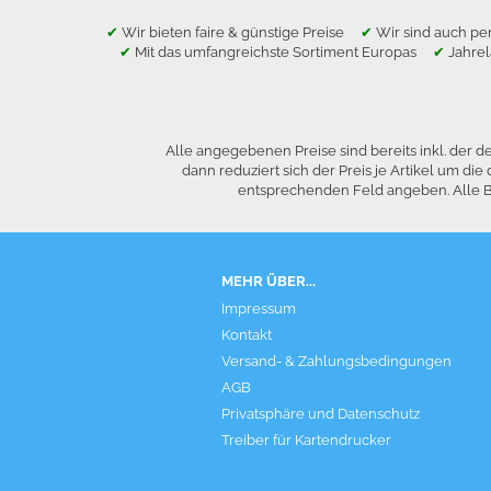
✔
Wir bieten faire & günstige Preise
✔
Wir sind auch per
✔
Mit das umfangreichste Sortiment Europas
✔
Jahre
Alle angegebenen Preise sind bereits inkl. der
dann reduziert sich der Preis je Artikel um 
entsprechenden Feld angeben. Alle Be
MEHR ÜBER...
Impressum
Kontakt
Versand- & Zahlungsbedingungen
AGB
Privatsphäre und Datenschutz
Treiber für Kartendrucker