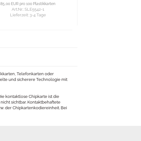
85,00 EUR pro 100 Plastikkarten
Art.Nr.: SLE5542-1
Lieferzeit:
3-4 Tage
kkarten, Telefonkarten oder
elte und sicherere Technologie mit
e kontaktlose Chipkarte ist die
 nicht sichtbar. Kontaktbehaftete
. der Chipkartenkodiereinheit. Bei