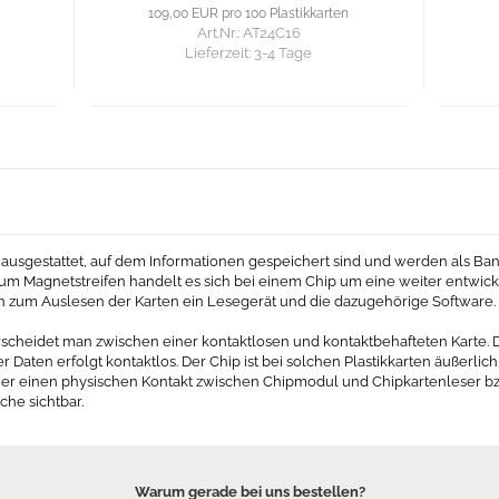
109,00 EUR pro 100 Plastikkarten
Art.Nr.: AT24C16
Lieferzeit:
3-4 Tage
ausgestattet, auf dem Informationen gespeichert sind und werden als Ban
um Magnetstreifen handelt es sich bei einem Chip um eine weiter entwick
en zum Auslesen der Karten ein Lesegerät und die dazugehörige Software.
rscheidet man zwischen einer kontaktlosen und kontaktbehafteten Karte. Di
Daten erfolgt kontaktlos. Der Chip ist bei solchen Plastikkarten äußerlich
er einen physischen Kontakt zwischen Chipmodul und Chipkartenleser bzw
che sichtbar.
Warum gerade bei uns bestellen?