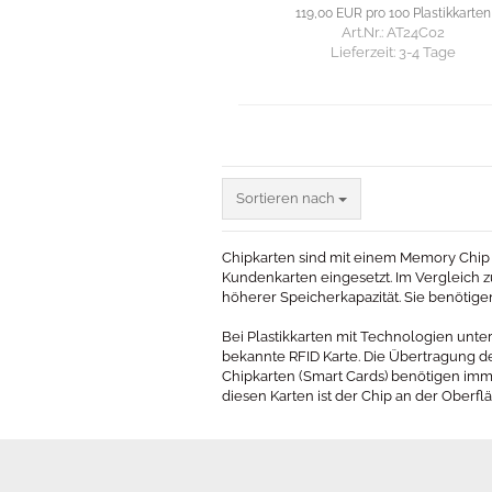
119,00 EUR pro 100 Plastikkarten
Art.Nr.: AT24C02
Lieferzeit:
3-4 Tage
Sortieren nach
Sortieren nach
Chipkarten sind mit einem Memory Chip 
Kundenkarten eingesetzt. Im Vergleich z
höherer Speicherkapazität. Sie benötig
Bei Plastikkarten mit Technologien unte
bekannte RFID Karte. Die Übertragung der 
Chipkarten (Smart Cards) benötigen imm
diesen Karten ist der Chip an der Oberflä