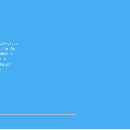
chließlich
eiberufler
hließen
Alle
tausch
n.
e