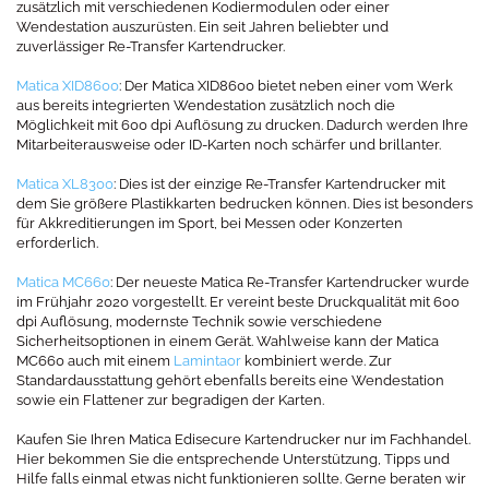
zusätzlich mit verschiedenen Kodiermodulen oder einer
Wendestation auszurüsten. Ein seit Jahren beliebter und
zuverlässiger Re-Transfer Kartendrucker.
Matica XID8600
: Der Matica XID8600 bietet neben einer vom Werk
aus bereits integrierten Wendestation zusätzlich noch die
Möglichkeit mit 600 dpi Auflösung zu drucken. Dadurch werden Ihre
Mitarbeiterausweise oder ID-Karten noch schärfer und brillanter.
Matica XL8300
: Dies ist der einzige Re-Transfer Kartendrucker mit
dem Sie größere Plastikkarten bedrucken können. Dies ist besonders
für Akkreditierungen im Sport, bei Messen oder Konzerten
erforderlich.
Matica MC660
: Der neueste Matica Re-Transfer Kartendrucker wurde
im Frühjahr 2020 vorgestellt. Er vereint beste Druckqualität mit 600
dpi Auflösung, modernste Technik sowie verschiedene
Sicherheitsoptionen in einem Gerät. Wahlweise kann der Matica
MC660 auch mit einem
Lamintaor
kombiniert werde. Zur
Standardausstattung gehört ebenfalls bereits eine Wendestation
sowie ein Flattener zur begradigen der Karten.
Kaufen Sie Ihren Matica Edisecure Kartendrucker nur im Fachhandel.
Hier bekommen Sie die entsprechende Unterstützung, Tipps und
Hilfe falls einmal etwas nicht funktionieren sollte. Gerne beraten wir