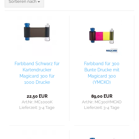
Sortieren nach
Sortieren nach
Farbband Schwarz für
Farbband für 300
Kartendrucker
Bunte Drucke mit
Magicard 300 für
Magicard 300
1000 Drucke
(YMCKO)
22,50 EUR
89,00 EUR
Art.Nr.: MC1000K
Art.Nr.: MC300YMCKO
Lieferzeit:
3-4 Tage
Lieferzeit:
3-4 Tage