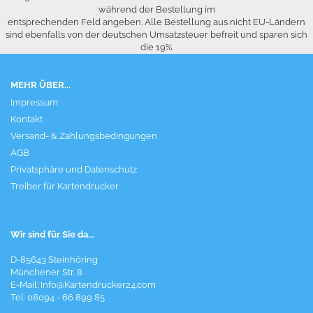
während der Bestellung im
entsprechenden Feld angeben. Alle Bestellung aus nicht EU-Ländern
sind ebenfalls von der deutschen Umsatzsteuer befreit und sparen sich
die 19%.
MEHR ÜBER...
Impressum
Kontakt
Versand- & Zahlungsbedingungen
AGB
Privatsphäre und Datenschutz
Treiber für Kartendrucker
Wir sind für Sie da...
D-85643 Steinhöring
Münchener Str. 8
E-Mail:
Info@Kartendrucker24.com
Tel: 08094 - 66 899 85