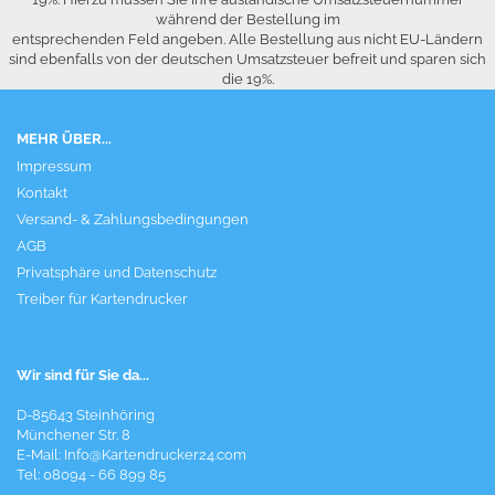
während der Bestellung im
entsprechenden Feld angeben. Alle Bestellung aus nicht EU-Ländern
sind ebenfalls von der deutschen Umsatzsteuer befreit und sparen sich
die 19%.
MEHR ÜBER...
Impressum
Kontakt
Versand- & Zahlungsbedingungen
AGB
Privatsphäre und Datenschutz
Treiber für Kartendrucker
Wir sind für Sie da...
D-85643 Steinhöring
Münchener Str. 8
E-Mail:
Info@Kartendrucker24.com
Tel: 08094 - 66 899 85