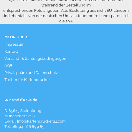
während der Bestellung im
entsprechenden Feld angeben. Alle Bestellung aus nicht EU-Ländern
sind ebenfalls von der deutschen Umsatzsteuer befreit und sparen sich
die 19%.
MEHR ÜBER...
Impressum
Kontakt
Versand- & Zahlungsbedingungen
AGB
Privatsphäre und Datenschutz
Treiber für Kartendrucker
Wir sind für Sie da...
D-85643 Steinhöring
Münchener Str. 8
E-Mail:
Info@Kartendrucker24.com
Tel: 08094 - 66 899 85