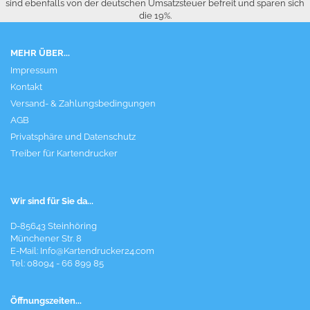
sind ebenfalls von der deutschen Umsatzsteuer befreit und sparen sich
die 19%.
MEHR ÜBER...
Impressum
Kontakt
Versand- & Zahlungsbedingungen
AGB
Privatsphäre und Datenschutz
Treiber für Kartendrucker
Wir sind für Sie da...
D-85643 Steinhöring
Münchener Str. 8
E-Mail:
Info@Kartendrucker24.com
Tel: 08094 - 66 899 85
Öffnungszeiten...