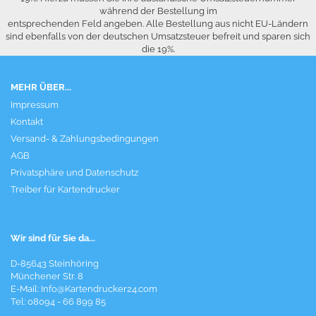
während der Bestellung im
entsprechenden Feld angeben. Alle Bestellung aus nicht EU-Ländern
sind ebenfalls von der deutschen Umsatzsteuer befreit und sparen sich
die 19%.
MEHR ÜBER...
Impressum
Kontakt
Versand- & Zahlungsbedingungen
AGB
Privatsphäre und Datenschutz
Treiber für Kartendrucker
Wir sind für Sie da...
D-85643 Steinhöring
Münchener Str. 8
E-Mail:
Info@Kartendrucker24.com
Tel: 08094 - 66 899 85