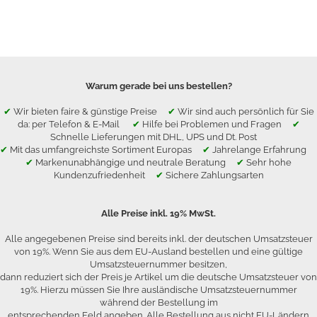
Warum gerade bei uns bestellen?
✔
Wir bieten faire & günstige Preise
✔
Wir sind auch persönlich für Sie
da: per Telefon & E-Mail
✔
Hilfe bei Problemen und Fragen
✔
Schnelle Lieferungen mit DHL, UPS und Dt. Post
✔
Mit das umfangreichste Sortiment Europas
✔
Jahrelange Erfahrung
✔
Markenunabhängige und neutrale Beratung
✔
Sehr hohe
Kundenzufriedenheit
✔
Sichere Zahlungsarten
Alle Preise inkl. 19% MwSt.
Alle angegebenen Preise sind bereits inkl. der deutschen Umsatzsteuer
von 19%. Wenn Sie aus dem EU-Ausland bestellen und eine gültige
Umsatzsteuernummer besitzen,
dann reduziert sich der Preis je Artikel um die deutsche Umsatzsteuer von
19%. Hierzu müssen Sie Ihre ausländische Umsatzsteuernummer
während der Bestellung im
entsprechenden Feld angeben. Alle Bestellung aus nicht EU-Ländern