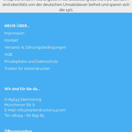
sind ebenfalls von der deutschen Umsatzsteuer befreit und sparen sich
die 19%.
MEHR ÜBER...
Impressum
Kontakt
Versand- & Zahlungsbedingungen
AGB
Privatsphäre und Datenschutz
Treiber für Kartendrucker
Wir sind für Sie da...
D-85643 Steinhöring
Münchener Str. 8
E-Mail:
Info@Kartendrucker24.com
Tel: 08094 - 66 899 85
Öffnungszeiten...