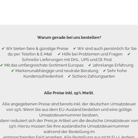
Warum gerade bei uns bestellen?
✔
Wir bieten faire & günstige Preise
✔
Wir sind auch persönlich für Sie
da: per Telefon & E-Mail
✔
Hilfe bei Problemen und Fragen
✔
Schnelle Lieferungen mit DHL, UPS und Dt. Post
✔
Mit das umfangreichste Sortiment Europas
✔
Jahrelange Erfahrung
✔
Markenunabhängige und neutrale Beratung
✔
Sehr hohe
Kundenzufriedenheit
✔
Sichere Zahlungsarten
Alle Preise inkl. 19% MwSt.
Alle angegebenen Preise sind bereits inkl. der deutschen Umsatzsteuer
von 19%. Wenn Sie aus dem EU-Ausland bestellen und eine gültige
Umsatzsteuernummer besitzen,
dann reduziert sich der Preis je Artikel um die deutsche Umsatzsteuer von
19%. Hierzu müssen Sie Ihre ausländische Umsatzsteuernummer
während der Bestellung im
entsprechenden Feld angeben. Alle Bestellung aus nicht EU-Ländern