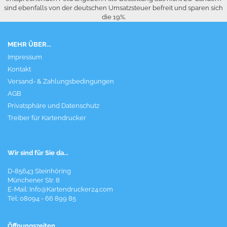
sind ebenfalls von der deutschen Umsatzsteuer befreit und sparen sich
die 19%.
MEHR ÜBER...
Impressum
Kontakt
Versand- & Zahlungsbedingungen
AGB
Privatsphäre und Datenschutz
Treiber für Kartendrucker
Wir sind für Sie da...
D-85643 Steinhöring
Münchener Str. 8
E-Mail:
Info@Kartendrucker24.com
Tel: 08094 - 66 899 85
Öffnungszeiten...