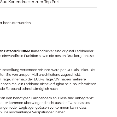
D800 Kartendrucker zum Top Preis
ber bedruckt werden
den Datacard CD800
Kartendrucker sind original Farbbänder
die einwandfreie Funktion sowie die besten Druckergebnisse
er Bestellung versenden wir Ihre Ware per UPS als Paket. Die
 Sie von uns per Mail anschließend zugeschickt.
2-3 Tage, innerhalb der EU 3-4 Tage. Wir haben mehrere
ennoch mal ein Farbband nicht verfügbar sein, so informieren
nde Farbband schnellstmöglich nach.
at an den benötigten Farbbändern an. Diese sind unbegrenzt
steller kommen überwiegend nicht aus der EU, so dass es
mungen oder Logistigengpässen vorkommen kann, dass
 an uns wochenlange Verspätungen haben.