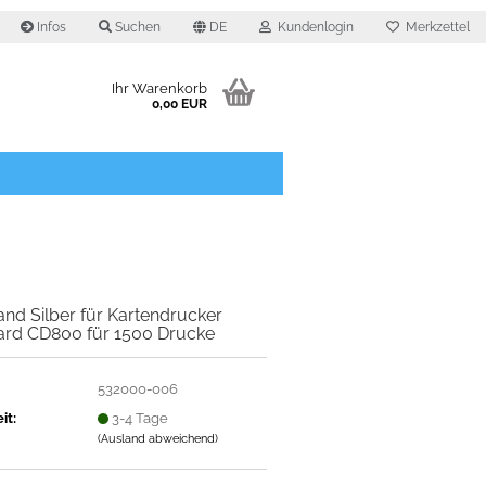
Infos
Suchen
DE
Kundenlogin
Merkzettel
Ihr Warenkorb
0,00 EUR
O
nd Silber für Kartendrucker
ard CD800 für 1500 Drucke
532000-006
it:
3-4 Tage
(Ausland abweichend)