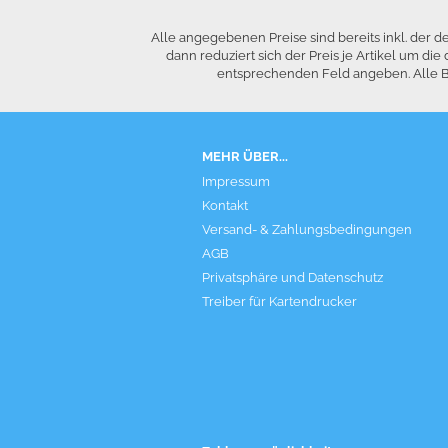
Alle angegebenen Preise sind bereits inkl. der
dann reduziert sich der Preis je Artikel um 
entsprechenden Feld angeben. Alle Be
MEHR ÜBER...
Impressum
Kontakt
Versand- & Zahlungsbedingungen
AGB
Privatsphäre und Datenschutz
Treiber für Kartendrucker