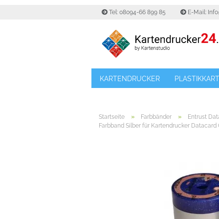
Tel: 08094-66 899 85
E-Mail: Inf
KARTENDRUCKER
PLASTIKKAR
»
»
Startseite
Farbbänder
Entrust Da
Farbband Silber für Kartendrucker Datacard