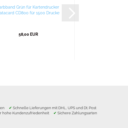
arbband Grün für Kartendrucker
Farbband Rot für K
atacard CD800 für 1500 Drucke
Datacard CD800 für
58,00 EUR
58,00 E
ragen
✔
Schnelle Lieferungen mit DHL, UPS und Dt. Post
r hohe Kundenzufriedenheit
✔
Sichere Zahlungsarten