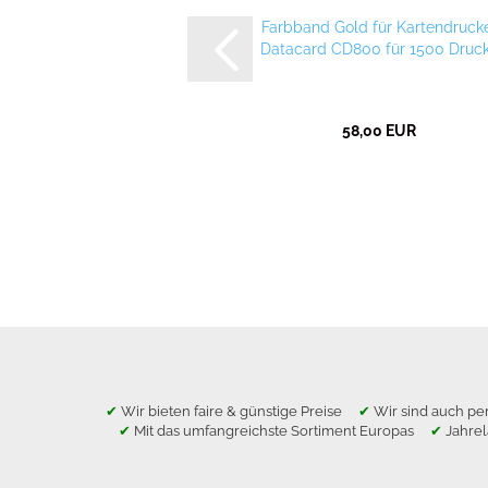
Farbband Gold für Kartendruck
Datacard CD800 für 1500 Druc
58,00 EUR
✔
Wir bieten faire & günstige Preise
✔
Wir sind auch per
✔
Mit das umfangreichste Sortiment Europas
✔
Jahre