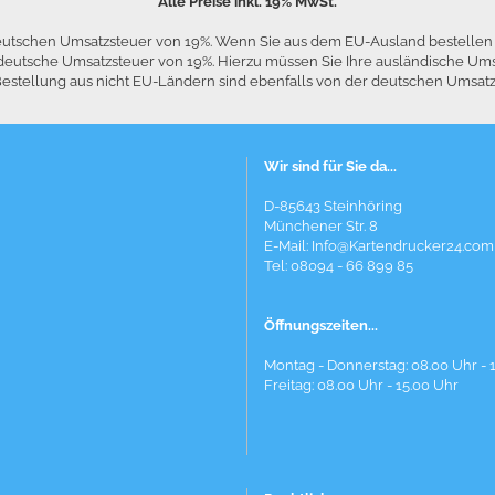
Alle Preise inkl. 19% MwSt.
 deutschen Umsatzsteuer von 19%. Wenn Sie aus dem EU-Ausland bestelle
die deutsche Umsatzsteuer von 19%. Hierzu müssen Sie Ihre ausländische
stellung aus nicht EU-Ländern sind ebenfalls von der deutschen Umsatzst
Wir sind für Sie da...
D-85643 Steinhöring
Münchener Str. 8
E-Mail:
Info@Kartendrucker24.com
Tel: 08094 - 66 899 85
Öffnungszeiten...
Montag - Donnerstag: 08.00 Uhr - 
Freitag: 08.00 Uhr - 15.00 Uhr