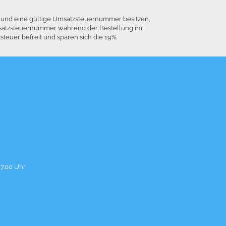
n und eine gültige Umsatzsteuernummer besitzen,
 Umsatzsteuernummer während der Bestellung im
euer befreit und sparen sich die 19%.
17.00 Uhr