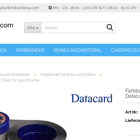
o@kartendrucker24.com
Mo. - Do.: 08.00 - 17.00 Uhr & Fr.: 08.00 - 15.00 Uhr
Suche...
Alle
TEN
FARBBÄNDER
REINIGUNGSMATERIAL
CARDPRESS
»
»
tacard Farbbänder
Farbbänder für Datacard CD800
 CD800 für 1500 Drucke
Farbba
Datac
Art.Nr.:
Lieferze