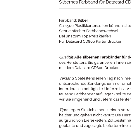
Silbernes Farbband für Datacard C
Farbband:
Silber
Ca. 1500 Plastikkartenseiten können sil
Sehr einfacher Farbbandwechsel
Bei uns zum Top Preis kaufen
Für Datacard CD800 Kartendrucker
Qualität
: Alle
silbernen Farbbänder für 
des Herstellers. Sie garantieren Ihnen 
mit dem Datacard CD800 Drucker.
Versand
: Spätestens einen Tag nach Ihr
entsprechende Sendungsnummer erhalten
Innerdeutsch beträgt die Lieferzeit ca. 
tausend Farbbänder auf Lager - sollte d
wir Sie umgehend und liefern das fehle
Tipp
: Legen Sie sich einen kleinen Vorr
haltbar und gehen nicht kaputt. Die Her
aufgrund von Lieferketten, Zollbestim
geplante und zugesagte Liefertermine