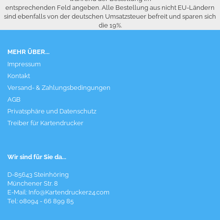
entsprechenden Feld angeben. Alle Bestellung aus nicht EU-Ländern
sind ebenfalls von der deutschen Umsatzsteuer befreit und sparen sich
die 19%.
MEHR ÜBER...
Impressum
Kontakt
Versand- & Zahlungsbedingungen
AGB
Privatsphäre und Datenschutz
Treiber für Kartendrucker
Wir sind für Sie da...
D-85643 Steinhöring
Münchener Str. 8
E-Mail:
Info@Kartendrucker24.com
Tel: 08094 - 66 899 85