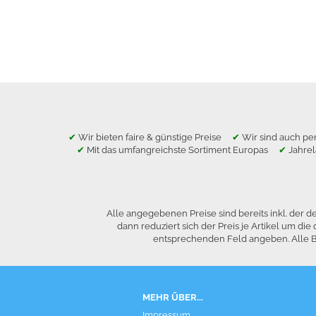
✔
Wir bieten faire & günstige Preise
✔
Wir sind auch per
✔
Mit das umfangreichste Sortiment Europas
✔
Jahre
Alle angegebenen Preise sind bereits inkl. der
dann reduziert sich der Preis je Artikel um 
entsprechenden Feld angeben. Alle Be
MEHR ÜBER...
Impressum