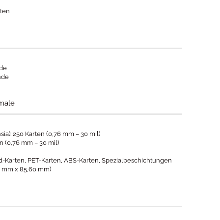
rten
nde
nde
male
ia): 250 Karten (0,76 mm – 30 mil)
n (0,76 mm – 30 mil)
d-Karten, PET-Karten, ABS-Karten, Spezialbeschichtungen
98 mm x 85,60 mm)