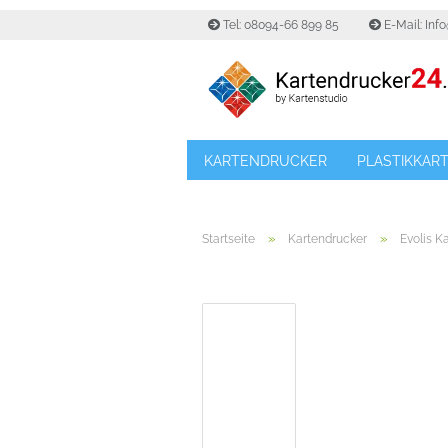
Tel: 08094-66 899 85
E-Mail: Inf
KARTENDRUCKER
PLASTIKKAR
»
»
Startseite
Kartendrucker
Evolis K