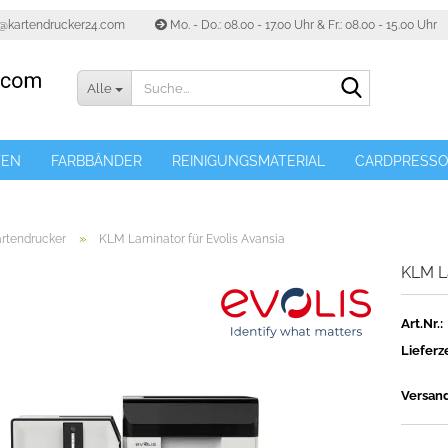
o@kartendrucker24.com
Mo. - Do.: 08.00 - 17.00 Uhr & Fr.: 08.00 - 15.00 Uhr
Suche...
Alle
TEN
FARBBÄNDER
REINIGUNGSMATERIAL
CARDPRESS
»
artendrucker
KLM Laminator für Evolis Avansia
KLM La
Art.Nr.:
Lieferze
Versan