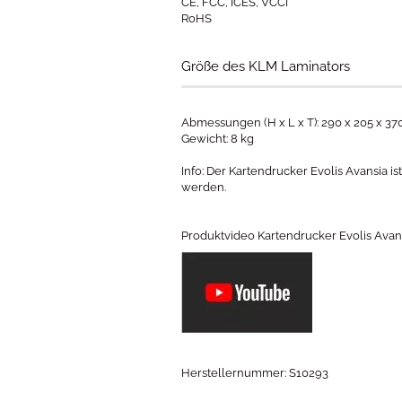
CE, FCC, ICES, VCCI
RoHS
Größe des KLM Laminators
Abmessungen (H x L x T): 290 x 205 x 3
​Gewicht: 8 kg
Info: Der Kartendrucker Evolis Avansia is
werden.
Produktvideo Kartendrucker Evolis Avansi
Herstellernummer: S10293