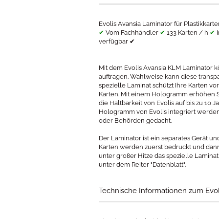
​​Evolis Avansia Laminator für Plastikkar
✔
Vom Fachhändler
✔
133 Karten / h
✔
I
verfügbar ✔
Mit dem Evolis Avansia KLM Laminator kö
auftragen. Wahlweise kann diese transp
spezielle Laminat schützt Ihre Karten v
Karten. Mit einem Hologramm erhöhen Sie
die Haltbarkeit von Evolis auf bis zu 1
Hologramm von Evolis integriert werden.
oder Behörden gedacht.
Der Laminator ist ein separates Gerät u
Karten werden zuerst bedruckt und dann 
unter großer Hitze das spezielle Lamina
unter dem Reiter "Datenblatt".
Technische Informationen zum Evo