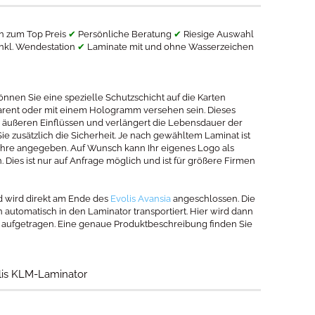
ten zum Top Preis
✔
Persönliche Beratung
✔
Riesige Auswahl
nkl. Wendestation
✔
Laminate mit und ohne Wasserzeichen
nnen Sie eine spezielle Schutzschicht auf die Karten
arent oder mit einem Hologramm versehen sein. Dieses
or äußeren Einflüssen und verlängert die Lebensdauer der
 zusätzlich die Sicherheit. Je nach gewähltem Laminat ist
0 Jahre angegeben. Auf Wunsch kann Ihr eigenes Logo als
 Dies ist nur auf Anfrage möglich und ist für größere Firmen
nd wird direkt am Ende des
Evolis Avansia
angeschlossen. Die
automatisch in den Laminator transportiert. Hier wird dann
t aufgetragen. Eine genaue Produktbeschreibung finden Sie
lis KLM-Laminator