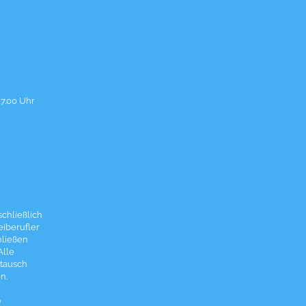
17.00 Uhr
chließlich
eiberufler
hließen
Alle
tausch
n.
e