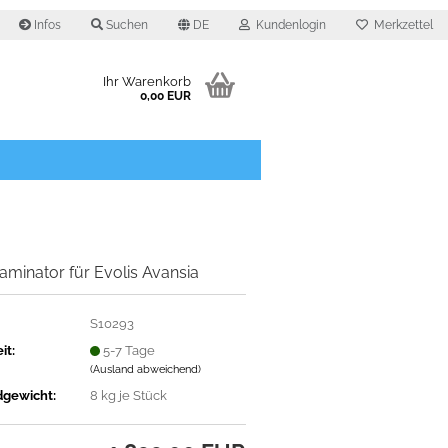
Infos
Suchen
DE
Kundenlogin
Merkzettel
Ihr Warenkorb
0,00 EUR
O
minator für Evolis Avansia
S10293
it:
5-7 Tage
(Ausland abweichend)
dgewicht:
8
kg je Stück