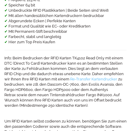
✔
Speicher 64 bit
✔
Unbedruckte RFID Plastikkarten | Beide Seiten sind Weiß
✔
Mit allen handesüblichen Kartendruckern bedruckbar
✔
Abgerundete Ecken | Perfekte Kanten
✔
Format und Qualität wie EC- oder Kreditkarten
✔
Mit Permanent-Stift beschreibbar
✔
Farbecht, stabil und langlebig
✔
Hier zum Top Preis Kaufen
Info: Beim Bedrucken der RFID Karten TK4102 Read Only mit einem
DTC (Direct To Card) Kartendrucker kann es an bestimmten Stellen
der Karte zu Fehldrucken kommen. Dies liegt an dem verbauten
RFID Chip und die dadurch etwas unebene Karte. Daher empfehlen
wir Ihnen Ihre RFID Karten mit einem
Re-Transfer Kartendrucker
zu
bedrucken, wie z.B. den Dascom-DC-7600, den Evolis Avansia, den
Fargo HDP6600, den Fargo HDP5000 oder dem Authentys
Retrax sowie dem neuen Tintenstrahldrucker Fargo INK1000. Auf
Wunsch können Ihre RFID Karten auch von uns im Offset bedruckt
werden (Mindestmenge 250 identische Karten).
Um RFID Karten selbst codieren zu können, benötigen Sie zum einen
den passenden Codierer sowie auch die entsprechende Software.