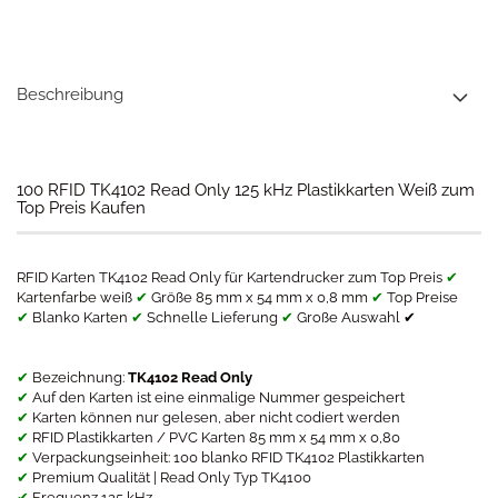
Beschreibung
100 ​RFID TK4102 Read Only 125 kHz Plastikkarten Weiß zum
Top Preis Kaufen
RFID Karten TK4102 Read Only für Kartendrucker zum Top Preis
✔
Kartenfarbe weiß
✔
Größe 85 mm x 54 mm x 0,8 mm
✔
Top Preise
✔
Blanko Karten
✔
Schnelle Lieferung
✔
Große Auswahl ✔
✔
Bezeichnung:
TK4102 Read Only
✔
Auf den Karten ist eine einmalige Nummer gespeichert
✔
Karten können nur gelesen, aber nicht codiert werden
✔
RFID Plastikkarten / PVC Karten 85 mm x 54 mm x 0,80
✔
Verpackungseinheit: 100 blanko RFID TK4102 Plastikkarten
✔
Premium Qualität | Read Only Typ TK4100
✔
Frequenz 125 kHz