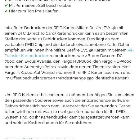
✔
Mit Permanent-Stift beschreibbar
✔
Hier zum Top Preis Kaufen
Info: Beim Bedrucken der RFID Karten Mifare Desfire EV1 4K mit
einem DTC (Direct To Card) Kartendrucker kann es an bestimmten
Stellen der Karte zu Fehldrucken kommen. Dies liegt an dem
verbauten RFID Chip und die dadurch etwas unebene Karte. Daher
empfehlen wir Ihnen Ihre Mifare Desfire EV1 4K Karten mit einem
Re-
Transfer Kartendrucker
zu bedrucken, wie z.B. den Dascom-DC-
7600, den Evolis Avansia, den Fargo HDP6600, den Fargo HDP5000
oder dem Authentys Retrax sowie dem neuen Tintenstrahldrucker
Fargo INK1000. Auf Wunsch können Ihre RFID Karten auch von uns
im Offset bedruckt werden (Mindestmenge 250 identische Karten).
Um RFID Karten selbst codieren zu können, benötigen Sie zum einen
den passenden Codierer sowie auch die entsprechende Software.
Beides richtes sich nach dem Lesegerät das Sie verwenden. Gerne
teilen wir Ihnen mit, was die richtigen Komponenten für Ihr RFID
System sind, ob Ihr Kartendrucker damit ausgestattet werden kann
und welche Kosten dadurch für Sie entstehen.