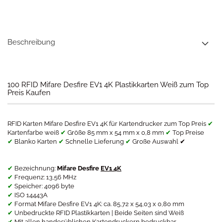
Beschreibung
​100 RFID Mifare Desfire EV1 4K Plastikkarten Weiß zum Top
Preis Kaufen
RFID Karten Mifare Desfire EV1 4K für Kartendrucker zum Top Preis
✔
Kartenfarbe weiß
✔
Größe 85 mm x 54 mm x 0,8 mm
✔
Top Preise
✔
Blanko Karten
✔
Schnelle Lieferung
✔
Große Auswahl ✔
✔
Bezeichnung:
Mifare Desfire
EV1 4K
✔
Frequenz: 13,56 MHz
✔
Speicher: 4096 byte
✔
ISO 14443A
✔
Format Mifare Desfire EV1 4K: ca. 85,72 x 54,03 x 0,80 mm
✔
Unbedruckte RFID Plastikkarten | Beide Seiten sind Weiß
✔
Mit allen handesüblichen Kartendruckern bedruckbar