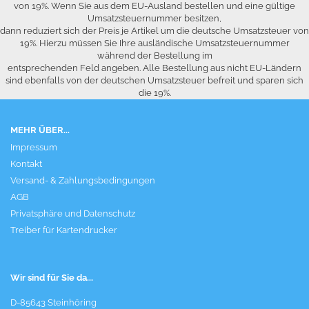
von 19%. Wenn Sie aus dem EU-Ausland bestellen und eine gültige
Umsatzsteuernummer besitzen,
dann reduziert sich der Preis je Artikel um die deutsche Umsatzsteuer von
19%. Hierzu müssen Sie Ihre ausländische Umsatzsteuernummer
während der Bestellung im
entsprechenden Feld angeben. Alle Bestellung aus nicht EU-Ländern
sind ebenfalls von der deutschen Umsatzsteuer befreit und sparen sich
die 19%.
MEHR ÜBER...
Impressum
Kontakt
Versand- & Zahlungsbedingungen
AGB
Privatsphäre und Datenschutz
Treiber für Kartendrucker
Wir sind für Sie da...
D-85643 Steinhöring