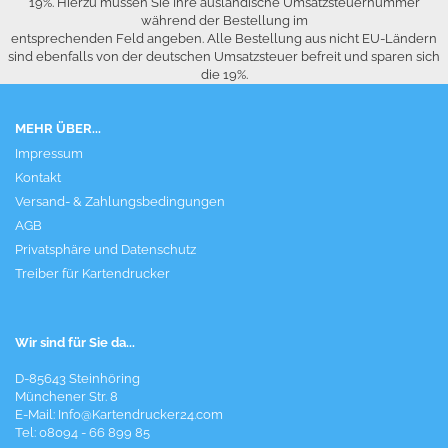
19%. Hierzu müssen Sie Ihre ausländische Umsatzsteuernummer
während der Bestellung im
entsprechenden Feld angeben. Alle Bestellung aus nicht EU-Ländern
sind ebenfalls von der deutschen Umsatzsteuer befreit und sparen sich
die 19%.
MEHR ÜBER...
Impressum
Kontakt
Versand- & Zahlungsbedingungen
AGB
Privatsphäre und Datenschutz
Treiber für Kartendrucker
Wir sind für Sie da...
D-85643 Steinhöring
Münchener Str. 8
E-Mail:
Info@Kartendrucker24.com
Tel: 08094 - 66 899 85