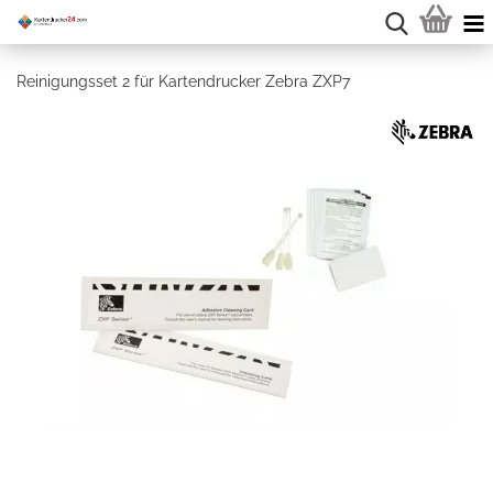
Reinigungsset 2 für Kartendrucker Zebra ZXP7