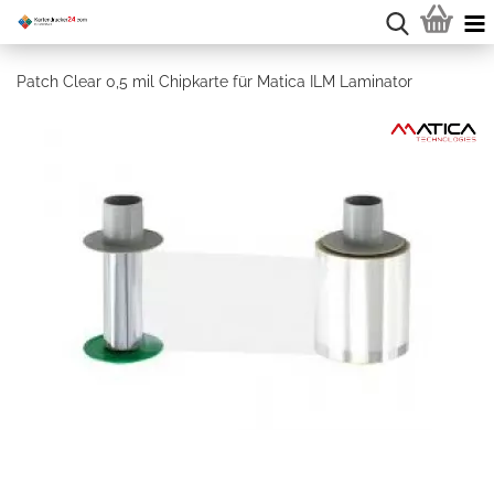
Patch Clear 0,5 mil Chipkarte für Matica ILM Laminator