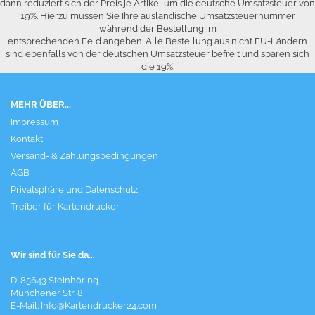
dann reduziert sich der Preis je Artikel um die deutsche Umsatzsteuer von
19%. Hierzu müssen Sie Ihre ausländische Umsatzsteuernummer
während der Bestellung im
entsprechenden Feld angeben. Alle Bestellung aus nicht EU-Ländern
sind ebenfalls von der deutschen Umsatzsteuer befreit und sparen sich
die 19%.
MEHR ÜBER...
Impressum
Kontakt
Versand- & Zahlungsbedingungen
AGB
Privatsphäre und Datenschutz
Treiber für Kartendrucker
Wir sind für Sie da...
D-85643 Steinhöring
Münchener Str. 8
E-Mail:
Info@Kartendrucker24.com