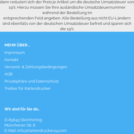
dann reduziert sich der Preis je Artikel um die deutsche Umsatzsteuer von
19%. Hierzu müssen Sie Ihre ausländische Umsatzsteuernummer
während der Bestellung im
entsprechenden Feld angeben. Alle Bestellung aus nicht EU-Ländern
sind ebenfalls von der deutschen Umsatzsteuer befreit und sparen sich
die 19%.
MEHR ÜBER...
Impressum
Kontakt
Versand- & Zahlungsbedingungen
AGB
Privatsphäre und Datenschutz
Treiber für Kartendrucker
Wir sind für Sie da...
D-85643 Steinhöring
Münchener Str. 8
E-Mail:
Info@Kartendrucker24.com