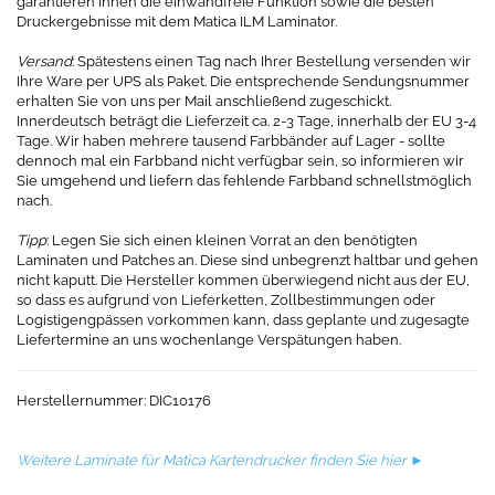
garantieren Ihnen die einwandfreie Funktion sowie die besten
Druckergebnisse mit dem Matica ILM Laminator.
Versand
: Spätestens einen Tag nach Ihrer Bestellung versenden wir
Ihre Ware per UPS als Paket. Die entsprechende Sendungsnummer
erhalten Sie von uns per Mail anschließend zugeschickt.
Innerdeutsch beträgt die Lieferzeit ca. 2-3 Tage, innerhalb der EU 3-4
Tage. Wir haben mehrere tausend Farbbänder auf Lager - sollte
dennoch mal ein Farbband nicht verfügbar sein, so informieren wir
Sie umgehend und liefern das fehlende Farbband schnellstmöglich
nach.
Tipp
: Legen Sie sich einen kleinen Vorrat an den benötigten
Laminaten und Patches an. Diese sind unbegrenzt haltbar und gehen
nicht kaputt. Die Hersteller kommen überwiegend nicht aus der EU,
so dass es aufgrund von Lieferketten, Zollbestimmungen oder
Logistigengpässen vorkommen kann, dass geplante und zugesagte
Liefertermine an uns wochenlange Verspätungen haben.
Herstellernummer: DIC10176
Weitere Laminate für Matica Kartendrucker finden Sie hier ►