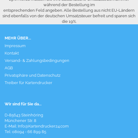
während der Bestellung im
entsprechenden Feld angeben. Alle Bestellung aus nicht EU-Ländern
sind ebenfalls von der deutschen Umsatzsteuer befreit und sparen sich
die 19%.
MEHR ÜBER...
Impressum
Kontakt
Versand- & Zahlungsbedingungen
AGB
Privatsphäre und Datenschutz
Treiber für Kartendrucker
Wir sind für Sie da...
D-85643 Steinhöring
Münchener Str. 8
E-Mail:
Info@Kartendrucker24.com
Tel: 08094 - 66 899 85