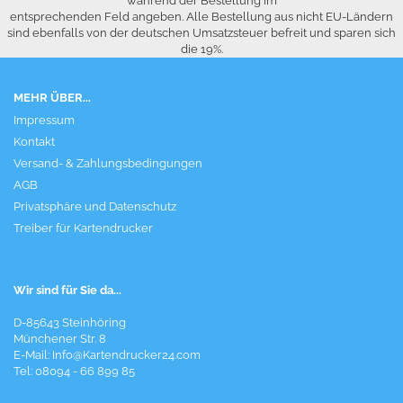
während der Bestellung im
entsprechenden Feld angeben. Alle Bestellung aus nicht EU-Ländern
sind ebenfalls von der deutschen Umsatzsteuer befreit und sparen sich
die 19%.
MEHR ÜBER...
Impressum
Kontakt
Versand- & Zahlungsbedingungen
AGB
Privatsphäre und Datenschutz
Treiber für Kartendrucker
Wir sind für Sie da...
D-85643 Steinhöring
Münchener Str. 8
E-Mail:
Info@Kartendrucker24.com
Tel: 08094 - 66 899 85