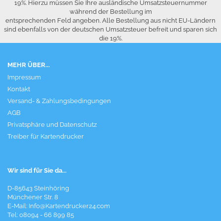
19%. Hierzu müssen Sie Ihre ausländische Umsatzsteuernummer
während der Bestellung im
entsprechenden Feld angeben. Alle Bestellung aus nicht EU-Ländern
sind ebenfalls von der deutschen Umsatzsteuer befreit und sparen sich
die 19%.
MEHR ÜBER...
Impressum
Kontakt
Versand- & Zahlungsbedingungen
AGB
Privatsphäre und Datenschutz
Treiber für Kartendrucker
Wir sind für Sie da...
D-85643 Steinhöring
Münchener Str. 8
E-Mail:
Info@Kartendrucker24.com
Tel: 08094 - 66 899 85