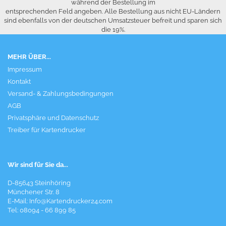
während der Bestellung im
entsprechenden Feld angeben. Alle Bestellung aus nicht EU-Ländern
sind ebenfalls von der deutschen Umsatzsteuer befreit und sparen sich
die 19%.
MEHR ÜBER...
Impressum
Kontakt
Versand- & Zahlungsbedingungen
AGB
Privatsphäre und Datenschutz
Treiber für Kartendrucker
Wir sind für Sie da...
D-85643 Steinhöring
Münchener Str. 8
E-Mail:
Info@Kartendrucker24.com
Tel: 08094 - 66 899 85