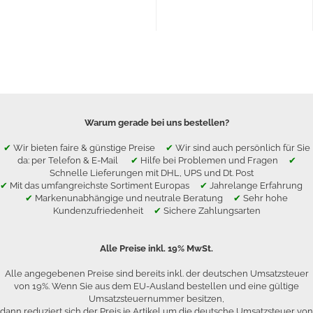
Warum gerade bei uns bestellen?
✔
Wir bieten faire & günstige Preise
✔
Wir sind auch persönlich für Sie
da: per Telefon & E-Mail
✔
Hilfe bei Problemen und Fragen
✔
Schnelle Lieferungen mit DHL, UPS und Dt. Post
✔
Mit das umfangreichste Sortiment Europas
✔
Jahrelange Erfahrung
✔
Markenunabhängige und neutrale Beratung
✔
Sehr hohe
Kundenzufriedenheit
✔
Sichere Zahlungsarten
Alle Preise inkl. 19% MwSt.
Alle angegebenen Preise sind bereits inkl. der deutschen Umsatzsteuer
von 19%. Wenn Sie aus dem EU-Ausland bestellen und eine gültige
Umsatzsteuernummer besitzen,
dann reduziert sich der Preis je Artikel um die deutsche Umsatzsteuer von