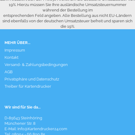
19%. Hierzu müssen Sie Ihre ausländische Umsatzsteuernummer
während der Bestellung im
entsprechenden Feld angeben. Alle Bestellung aus nicht EU-Ländern
sind ebenfalls von der deutschen Umsatzsteuer befreit und sparen sich
die 19%.
MEHR ÜBER...
Impressum
Kontakt
Versand- & Zahlungsbedingungen
AGB
Privatsphäre und Datenschutz
Treiber für Kartendrucker
Wir sind für Sie da...
D-85643 Steinhöring
Münchener Str. 8
E-Mail:
Info@Kartendrucker24.com
Tel: 08094 - 66 899 85