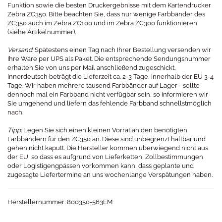
Funktion sowie die besten Druckergebnisse mit dem Kartendrucker
Zebra ZC350. Bitte beachten Sie, dass nur wenige Farbbänder des
ZC350 auch im Zebra ZC100 und im Zebra ZC300 funktionieren
(siehe Artikelnummer).
Versand
: Spätestens einen Tag nach Ihrer Bestellung versenden wir
Ihre Ware per UPS als Paket. Die entsprechende Sendungsnummer
erhalten Sie von uns per Mail anschließend zugeschickt.
Innerdeutsch beträgt die Lieferzeit ca. 2-3 Tage, innerhalb der EU 3-4
Tage. Wir haben mehrere tausend Farbbänder auf Lager - sollte
dennoch mal ein Farbband nicht verfügbar sein, so informieren wir
Sie umgehend und liefern das fehlende Farbband schnellstmöglich
nach.
Tipp
: Legen Sie sich einen kleinen Vorrat an den benötigten
Farbbändern für den ZC350 an. Diese sind unbegrenzt haltbar und
gehen nicht kaputt. Die Hersteller kommen überwiegend nicht aus
der EU, so dass es aufgrund von Lieferketten, Zollbestimmungen
oder Logistigengpässen vorkommen kann, dass geplante und
zugesagte Liefertermine an uns wochenlange Verspätungen haben.
Herstellernummer: 800350-563EM​