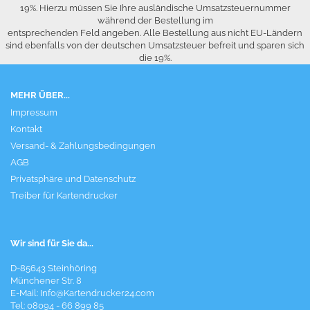
19%. Hierzu müssen Sie Ihre ausländische Umsatzsteuernummer
während der Bestellung im
entsprechenden Feld angeben. Alle Bestellung aus nicht EU-Ländern
sind ebenfalls von der deutschen Umsatzsteuer befreit und sparen sich
die 19%.
MEHR ÜBER...
Impressum
Kontakt
Versand- & Zahlungsbedingungen
AGB
Privatsphäre und Datenschutz
Treiber für Kartendrucker
Wir sind für Sie da...
D-85643 Steinhöring
Münchener Str. 8
E-Mail:
Info@Kartendrucker24.com
Tel: 08094 - 66 899 85