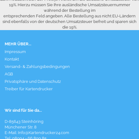
19%. Hierzu müssen Sie Ihre ausländische Umsatzsteuernummer
während der Bestellung im
entsprechenden Feld angeben. Alle Bestellung aus nicht EU-Ländern
sind ebenfalls von der deutschen Umsatzsteuer befreit und sparen sich
die 19%.
MEHR ÜBER...
Impressum
Kontakt
Versand- & Zahlungsbedingungen
AGB
Privatsphäre und Datenschutz
Treiber für Kartendrucker
Wir sind für Sie da...
D-85643 Steinhöring
Münchener Str. 8
E-Mail:
Info@Kartendrucker24.com
Tel: 08094 - 66 899 85