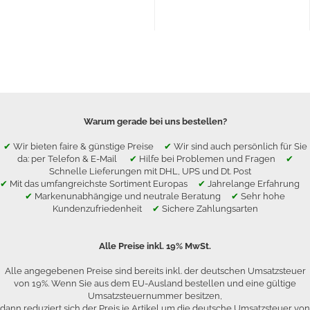
Warum gerade bei uns bestellen?
✔
Wir bieten faire & günstige Preise
✔
Wir sind auch persönlich für Sie
da: per Telefon & E-Mail
✔
Hilfe bei Problemen und Fragen
✔
Schnelle Lieferungen mit DHL, UPS und Dt. Post
✔
Mit das umfangreichste Sortiment Europas
✔
Jahrelange Erfahrung
✔
Markenunabhängige und neutrale Beratung
✔
Sehr hohe
Kundenzufriedenheit
✔
Sichere Zahlungsarten
Alle Preise inkl. 19% MwSt.
Alle angegebenen Preise sind bereits inkl. der deutschen Umsatzsteuer
von 19%. Wenn Sie aus dem EU-Ausland bestellen und eine gültige
Umsatzsteuernummer besitzen,
dann reduziert sich der Preis je Artikel um die deutsche Umsatzsteuer von