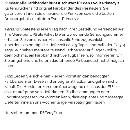
Qualität
: Alle
Farbbänder bunt & schwarz für den Evolis Primacy 2
Kartendrucker sind original Farbbänder des Herstellers. Sie
garantieren Ihnen die einwandfreie Funktion sowie die besten
Druckergebnisse mit dem Evolis Primacy 2.
Versand
: Spätestens einen Tag nach Ihrer Bestellung versenden wir
Ihre Ware per UPS als Paket. Die entsprechende Sendungsnummer
erhalten Sie von uns per Mail anschließend zugeschickt.
Innerdeutsch beträgt die Lieferzeit ca. 2-3 Tage, innerhalb der EU 3-4
Tage. Wir haben mehrere tausend Farbbänder auf Lager - sollte
dennoch mal ein Farbband nicht verfügbar sein, so informieren wir
Sie umgehend und liefern das fehlende Farbband schnellstmöglich
nach.
Tipp
: Legen Sie sich einen kleinen Vorrat an den benötigten
Farbbändern an. Diese sind unbegrenzt haltbar und gehen nicht
kaputt. Die Hersteller kommen überwiegend nicht aus der EU, so
dass es aufgrund von Lieferketten, Zollbestimmungen oder
Logistigengpässen vorkommen kann, dass geplante und zugesagte
Liefertermine an uns wochenlange Verspätungen haben.
Herstellernummer: R6F203E100