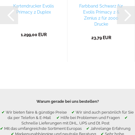
Kartendrucker Evolis
Farbband Schwarz für
Primacy 2 Duplex
Evolis Primacy 2 &
Zenius 2 für 2000
Drucke
1.299,00 EUR
23,79 EUR
Warum gerade bei uns bestellen?
✔
Wir bieten faire & günstige Preise
✔
Wir sind auch persönlich für Sie
da: per Telefon & E-Mail
✔
Hilfe bei Problemen und Fragen
✔
Schnelle Lieferungen mit DHL, UPS und Dt. Post
✔
Mit das umfangreichste Sortiment Europas
✔
Jahrelange Erfahrung
✔
Markenunabhängige und neutrale Beratung
✔
Sehr hohe