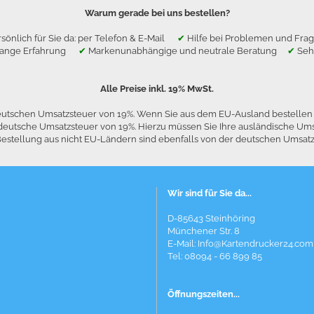
Warum gerade bei uns bestellen?
sönlich für Sie da: per Telefon & E-Mail
✔
Hilfe bei Problemen und F
lange Erfahrung
✔
Markenunabhängige und neutrale Beratung
✔
Seh
Alle Preise inkl. 19% MwSt.
 deutschen Umsatzsteuer von 19%. Wenn Sie aus dem EU-Ausland bestelle
die deutsche Umsatzsteuer von 19%. Hierzu müssen Sie Ihre ausländische
stellung aus nicht EU-Ländern sind ebenfalls von der deutschen Umsatzst
Wir sind für Sie da...
D-85643 Steinhöring
Münchener Str. 8
E-Mail:
Info@Kartendrucker24.com
Tel: 08094 - 66 899 85
Öffnungszeiten...