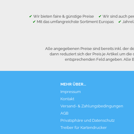
✔
Wir bieten faire & günstige Preise
✔
Wir sind auch per
✔
Mit das umfangreichste Sortiment Europas
✔
Jahre
Alle angegebenen Preise sind bereits inkl. der
dann reduziert sich der Preis je Artikel um 
entsprechenden Feld angeben. Alle Be
MEHR ÜBER...
Impressum
Kontakt
Versand- & Zahlungsbedingungen
AGB
Privatsphäre und Datenschutz
Treiber für Kartendrucker