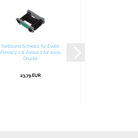
Farbband Schwarz für Evolis
Farbband für 300 Bun
Primacy 2 & Zenius 2 für 2000
Evolis Primacy 
Drucke
23,79 EUR
72,99 EU