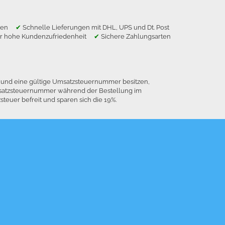
ragen
✔
Schnelle Lieferungen mit DHL, UPS und Dt. Post
r hohe Kundenzufriedenheit
✔
Sichere Zahlungsarten
n und eine gültige Umsatzsteuernummer besitzen,
 Umsatzsteuernummer während der Bestellung im
euer befreit und sparen sich die 19%.