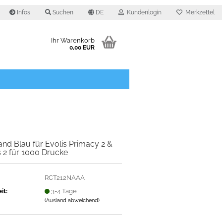
Infos
Suchen
DE
Kundenlogin
Merkzettel
Ihr Warenkorb
0,00 EUR
O
nd Blau für Evolis Primacy 2 &
 2 für 1000 Drucke
RCT212NAAA
it:
3-4 Tage
(Ausland abweichend)