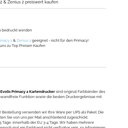
 2 & Zenius 2 preiswert kaufen
au bedruckt werden
rimacy 2
&
Zenius 2
geeignet - nicht für den Primacy!
 uns zu Top Preisen Kaufen
 Evolis Primacy 2 Kartendrucker
sind original Farbbänder des
einwandfreie Funktion sowie die besten Druckergebnisse mit
er Bestellung versenden wir Ihre Ware per UPS als Paket. Die
 Sie von uns per Mail anschließend zugeschickt.
2-3 Tage, innerhalb der EU 3-4 Tage. Wir haben mehrere
ennoch mal ein Farbband nicht verfügbar sein, so informieren