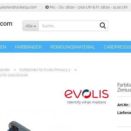
o@kartendrucker24.com
Mo. - Do.: 08.00 - 17.00 Uhr & Fr.: 08.00 - 15.00 Uhr
Suche...
Alle
TEN
FARBBÄNDER
REINIGUNGSMATERIAL
CARDPRESS
»
»
bänder
Farbbänder für Evolis Primacy 2
 2 für 1000 Drucke
Farbba
Zenius
Art.Nr.:
Lieferze