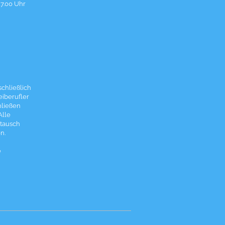
17.00 Uhr
chließlich
eiberufler
hließen
Alle
tausch
n.
e