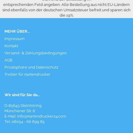
entsprechenden Feld angeben. Alle Bestellung aus nicht EU-Ländern
sind ebenfalls von der deutschen Umsatzsteuer befreit und sparen sich
die 19%.
MEHR ÜBER...
Impressum
Kontakt
Versand- & Zahlungsbedingungen
AGB
Privatsphäre und Datenschutz
Treiber für Kartendrucker
Wir sind für Sie da...
D-85643 Steinhöring
Münchener Str. 8
E-Mail:
Info@Kartendrucker24.com
Tel: 08094 - 66 899 85