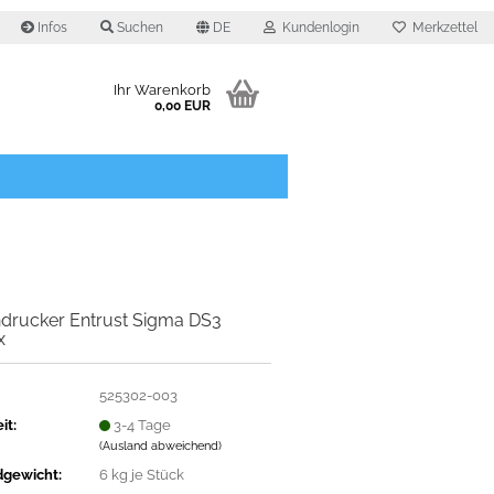
Infos
Suchen
DE
Kundenlogin
Merkzettel
Ihr Warenkorb
0,00 EUR
O
ndrucker Entrust Sigma DS3
x
525302-003
it:
3-4 Tage
(Ausland abweichend)
dgewicht:
6
kg je Stück