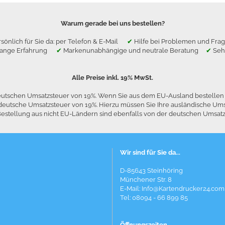
Warum gerade bei uns bestellen?
sönlich für Sie da: per Telefon & E-Mail
✔
Hilfe bei Problemen und F
lange Erfahrung
✔
Markenunabhängige und neutrale Beratung
✔
Seh
Alle Preise inkl. 19% MwSt.
 deutschen Umsatzsteuer von 19%. Wenn Sie aus dem EU-Ausland bestelle
die deutsche Umsatzsteuer von 19%. Hierzu müssen Sie Ihre ausländische
stellung aus nicht EU-Ländern sind ebenfalls von der deutschen Umsatzst
Wir sind für Sie da...
D-85643 Steinhöring
Münchener Str. 8
E-Mail:
Info@Kartendrucker24.com
Tel: 08094 - 66 899 85
Öffnungszeiten...