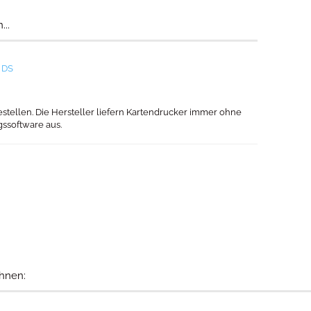
...
 DS
estellen. Die Hersteller liefern Kartendrucker immer ohne
gssoftware aus.
hnen: