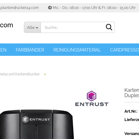
o@kartendrucker24.com
Mo. - Do.: 08.00 - 17.00 Uhr & Fr.: 08.00 - 15.00 Uhr
Suche...
Alle
TEN
FARBBÄNDER
REINIGUNGSMATERIAL
CARDPRESS
»
Datacard Kartendrucker
Karte
Duple
Art.Nr.:
Lieferze
Versan