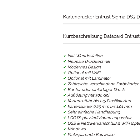
Kartendrucker Entrust Sigma DS3 D
Kurzbeschreibung Datacard Entrus
✔
Inkl. Wendestation
✔
Neueste Drucktechnik
✔
Modernes Design
✔
Optional mit WiFi
✔
Optional mit Laminator
✔
Zahlreiche verschiedene Farbbänder
✔
Bunter oder einfarbiger Druck
✔
Auflösung mit 300 dpi
✔
Kartenzufuhr bis 125 Plastikkarten
✔
Kartenstärke: 0.25 mm bis 1.01 mm
✔
Sehr einfache Handhabung
✔
LCD Display individuell anpassbar
✔
USB & Netzwerkanschluß & WiFi (opti
✔
Windows
✔
Platzsparende Bauweise