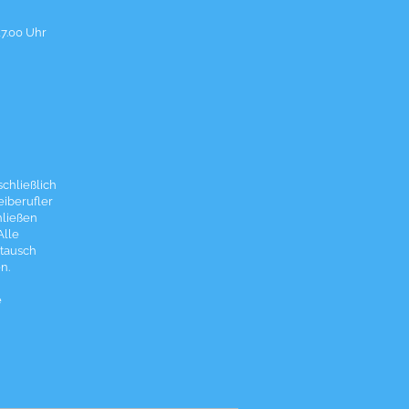
17.00 Uhr
chließlich
eiberufler
hließen
Alle
tausch
n.
e