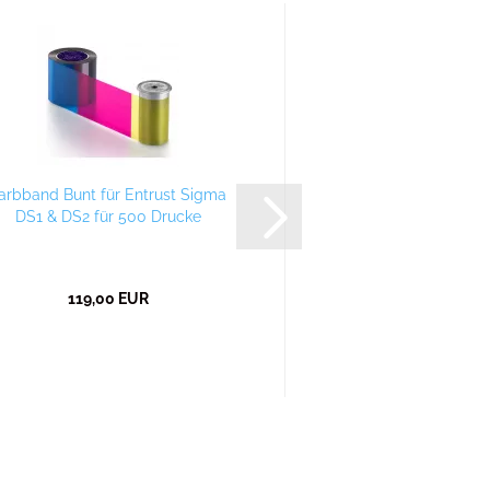
arbband Bunt für Entrust Sigma
Farbband Weiß für E
DS1 & DS2 für 500 Drucke
DS1, DS2 &
119,00 EUR
43,99 EU