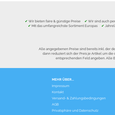
✔
Wir bieten faire & günstige Preise
✔
Wir sind auch per
✔
Mit das umfangreichste Sortiment Europas
✔
Jahre
Alle angegebenen Preise sind bereits inkl. der
dann reduziert sich der Preis je Artikel um 
entsprechenden Feld angeben. Alle Be
MEHR ÜBER...
Impressum
Kontakt
Versand- & Zahlungsbedingungen
AGB
Privatsphäre und Datenschutz