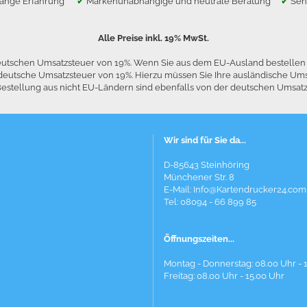
lange Erfahrung
✔
Markenunabhängige und neutrale Beratung
✔
Seh
Alle Preise inkl. 19% MwSt.
 deutschen Umsatzsteuer von 19%. Wenn Sie aus dem EU-Ausland bestelle
die deutsche Umsatzsteuer von 19%. Hierzu müssen Sie Ihre ausländische
stellung aus nicht EU-Ländern sind ebenfalls von der deutschen Umsatzst
Wir sind für Sie da...
D-85643 Steinhöring
Münchener Str. 8
E-Mail:
Info@Kartendrucker24.com
Tel: 08094 - 66 899 85
Öffnungszeiten...
Montag - Donnerstag: 08.00 Uhr - 
Freitag: 08.00 Uhr - 15.00 Uhr