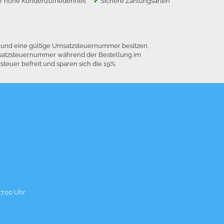
r hohe Kundenzufriedenheit
✔
Sichere Zahlungsarten
n und eine gültige Umsatzsteuernummer besitzen,
 Umsatzsteuernummer während der Bestellung im
euer befreit und sparen sich die 19%.
17.00 Uhr