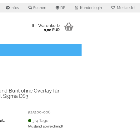
Infos
Suchen
DE
Kundenlogin
Merkzettel
Ihr Warenkorb
0,00 EUR
O
and Bunt ohne Overlay für
st Sigma DS3
525100-008
it:
3-4 Tage
(Ausland abweichend)