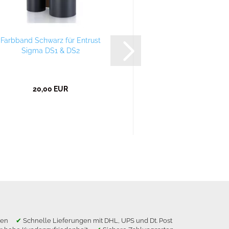
Farbband Schwarz für Entrust
Farbband Bunt für E
Sigma DS1 & DS2
DS1 & DS2 für 2
20,00 EUR
61,90 E
ragen
✔
Schnelle Lieferungen mit DHL, UPS und Dt. Post