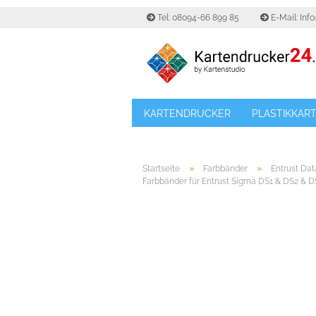
Tel: 08094-66 899 85
E-Mail: Inf
KARTENDRUCKER
PLASTIKKAR
»
»
Startseite
Farbbänder
Entrust Da
Farbbänder für Entrust Sigma DS1 & DS2 & D