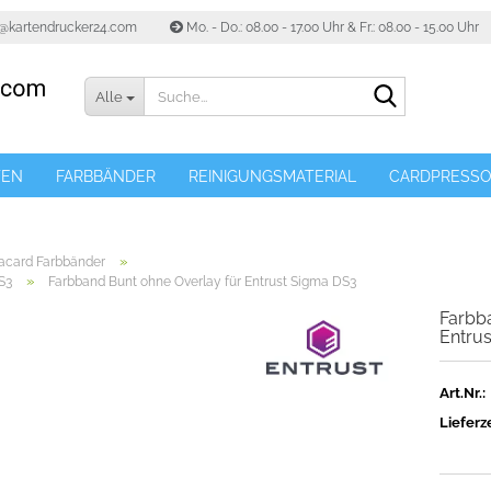
o@kartendrucker24.com
Mo. - Do.: 08.00 - 17.00 Uhr & Fr.: 08.00 - 15.00 Uhr
Suche...
Alle
TEN
FARBBÄNDER
REINIGUNGSMATERIAL
CARDPRESS
»
tacard Farbbänder
»
S3
Farbband Bunt ohne Overlay für Entrust Sigma DS3
Farbb
Entru
Art.Nr.:
Lieferze