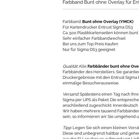
Farbband Bunt ohne Overlay für En
Farbband:
Bunt ohne Overlay (YMCK)
Für Kartendrucker Entrust Sigma DS3
Ca. 500 Plastikkartenseiten können bun
Sehr einfacher Farbbandwechsel
Bei uns zum Top Preis Kaufen
Nur für Sigma DS3 geeignet
Qualität
: Alle
Farbbänder bunt ohne Over
Farbbänder des Herstellers. Sie garanti
Druckergebnisse mit den Entrust Sigma 
einmalige Besucherausweise.
Versand
: Spätestens einen Tag nach Ihr
Sigma per UPS als Paket. Die entsprec
anschließend zugeschickt. Innerdeutsch b
Wir haben mehrere tausend Farbbänder a
sein, so informieren wir Sie umgehend u
Tipp
: Legen Sie sich einen kleinen Vorr
Diese sind unbegrenzt haltbar und gehe
aus der EU, so dass es aufgrund von Li