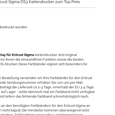
trust Sigma DS3 Kartendrucker zum Top Preis
t bedruckt werden
lay für Entrust Sigma
Kartendrucker sind original
eren Ihnen die einwandfreie Funktion sowie die besten
DS-Drucker. Diese Farbbänder eignen sich besonders für
er Bestellung versenden wir Ihre Farbbänder für den Entrust
hende Sendungsnummer erhalten Sie von uns per Mail
eträgt die Lieferzeit ca. 2-3 Tage, innerhalb der EU 3-4 Tage.
uf Lager - sollte dennoch mal ein Farbband nicht verfügbar
nd liefern das fehlende Farbband schnellstmöglich nach.
at an den benötigten Farbbändern für den Entrust Sigma an.
n nicht kaputt. Die Hersteller kommen überwiegend nicht
eferketten, Zollbestimmungen oder Logistigengpässen