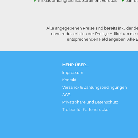
✔
Mit das umfangreichste Sortiment Europas
✔
Jahre
Alle angegebenen Preise sind bereits inkl. der
dann reduziert sich der Preis je Artikel um 
entsprechenden Feld angeben. Alle Be
MEHR ÜBER...
Impressum
Kontakt
Versand- & Zahlungsbedingungen
AGB
Privatsphäre und Datenschutz
Treiber für Kartendrucker