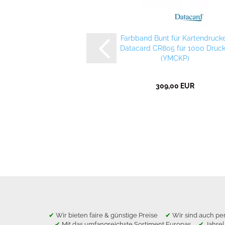
Farbband Bunt für Kartendruck
Datacard CR805 für 1000 Druc
(YMCKP)
309,00 EUR
✔
Wir bieten faire & günstige Preise
✔
Wir sind auch per
✔
Mit das umfangreichste Sortiment Europas
✔
Jahre