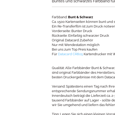
Buntes und schwarzes Farbband fü
Farbband:
Bunt & Schwarz
Ca. 1500 Kartenseiten können bunt und
Ein Re-Transferfilm ist zum Druck notwe
Vorderseite: Bunter Druck
Rückseite: Einfarbig schwarzer Druck
Original Datacard Zubehör
Nur mit Wendestation möglich
Bei uns zum Top Preis kaufen
Für
Datacard CR805
Kartendrucker mit 
Qualität: Alle Farbbänder Bunt & Schwa
sind original Farbbänder des Herstellers
besten Druckergebnisse mit dem Dataca
Versand: Spätestens einen Tag nach Ihre
entsprechende Sendungsnummer erhalten
Innerdeutsch beträgt die Lieferzeit ca. 
tausend Farbbänder auf Lager - sollte d
wir Sie umgehend und liefern das fehle
Tipp: Legen Sie sich einen kleinen Vorr