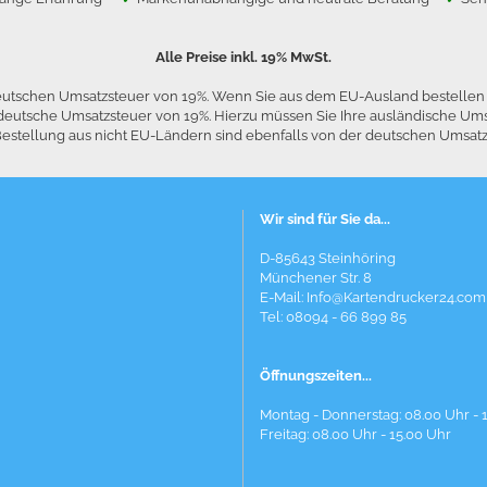
Alle Preise inkl. 19% MwSt.
 deutschen Umsatzsteuer von 19%. Wenn Sie aus dem EU-Ausland bestelle
die deutsche Umsatzsteuer von 19%. Hierzu müssen Sie Ihre ausländische
stellung aus nicht EU-Ländern sind ebenfalls von der deutschen Umsatzst
Wir sind für Sie da...
D-85643 Steinhöring
Münchener Str. 8
E-Mail:
Info@Kartendrucker24.com
Tel: 08094 - 66 899 85
Öffnungszeiten...
Montag - Donnerstag: 08.00 Uhr - 
Freitag: 08.00 Uhr - 15.00 Uhr