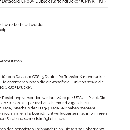
r Datacard CR805 Duplex Kartendrucker (CMYKP-KP)
 schwarz bedruckt werden
ndig
Wendestation
rz für den Datacard CR805 Duplex Re-Transfer Kartendrucker
. Sie garantieren Ihnen die einwandfreie Funktion sowie die
rd CR805 Drucker.
r Bestellung versenden wir Ihre Ware per UPS als Paket. Die
 Sie von uns per Mail anschließend zugeschickt.
2-3 Tage, innerhalb der EU 3-4 Tage. Wir haben mehrere
ennoch mal ein Farbband nicht verfügbar sein, so informieren
nde Farbband schnellstmöglich nach.
at an den benötigten Farbbändern an. Diese sind unbegrenzt