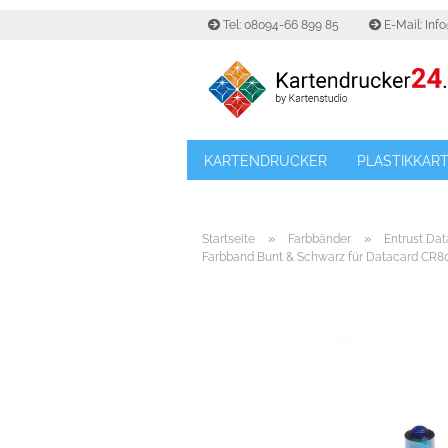
Tel: 08094-66 899 85
E-Mail: Inf
KARTENDRUCKER
PLASTIKKAR
»
»
Startseite
Farbbänder
Entrust Da
Farbband Bunt & Schwarz für Datacard CR8