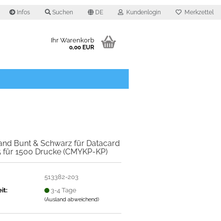
Infos
Suchen
DE
Kundenlogin
Merkzettel
Ihr Warenkorb
0,00 EUR
O
and Bunt & Schwarz für Datacard
 für 1500 Drucke (CMYKP-KP)
513382-203
it:
3-4 Tage
(Ausland abweichend)