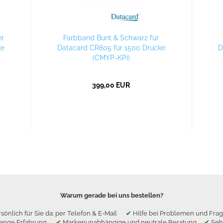
er
Farbband Bunt & Schwarz für
ke
Datacard CR805 für 1500 Drucke
D
(CMYP-KPi)
399,00 EUR
Warum gerade bei uns bestellen?
sönlich für Sie da: per Telefon & E-Mail
✔
Hilfe bei Problemen und F
lange Erfahrung
✔
Markenunabhängige und neutrale Beratung
✔
Seh