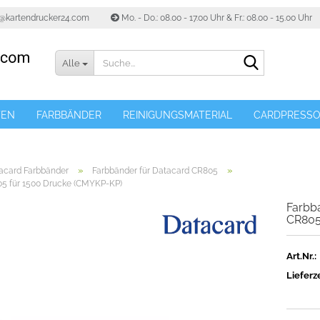
o@kartendrucker24.com
Mo. - Do.: 08.00 - 17.00 Uhr & Fr.: 08.00 - 15.00 Uhr
Suche...
Alle
TEN
FARBBÄNDER
REINIGUNGSMATERIAL
CARDPRESS
»
»
tacard Farbbänder
Farbbänder für Datacard CR805
05 für 1500 Drucke (CMYKP-KP)
Farbb
CR805
Art.Nr.:
Lieferze