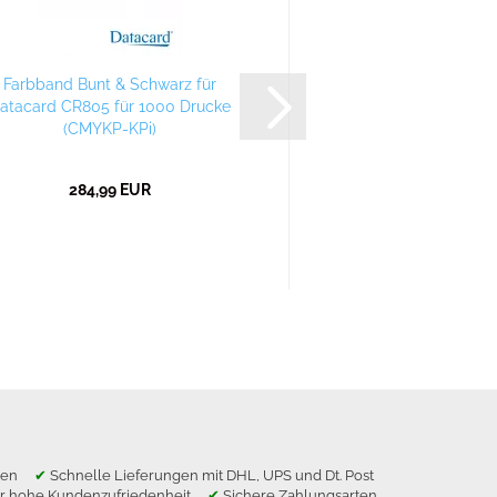
Farbband Bunt & Schwarz für
Farbband Bunt mit 
atacard CR805 für 1000 Drucke
für Datacard CR80
(CMYKP-KPi)
Drucke (FCM
284,99 EUR
410,00 E
ragen
✔
Schnelle Lieferungen mit DHL, UPS und Dt. Post
r hohe Kundenzufriedenheit
✔
Sichere Zahlungsarten