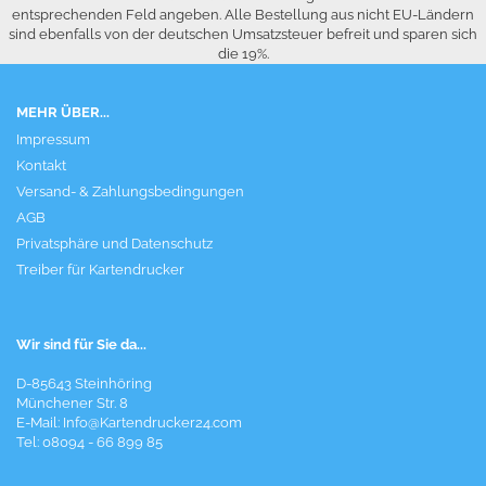
entsprechenden Feld angeben. Alle Bestellung aus nicht EU-Ländern
sind ebenfalls von der deutschen Umsatzsteuer befreit und sparen sich
die 19%.
MEHR ÜBER...
Impressum
Kontakt
Versand- & Zahlungsbedingungen
AGB
Privatsphäre und Datenschutz
Treiber für Kartendrucker
Wir sind für Sie da...
D-85643 Steinhöring
Münchener Str. 8
E-Mail:
Info@Kartendrucker24.com
Tel: 08094 - 66 899 85