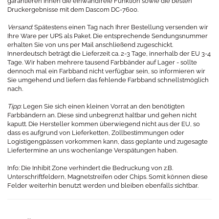
garantieren Ihnen die einwandfreie Funktion sowie die besten
Druckergebnisse mit dem Dascom DC-7600.
Versand
: Spätestens einen Tag nach Ihrer Bestellung versenden wir
Ihre Ware per UPS als Paket. Die entsprechende Sendungsnummer
erhalten Sie von uns per Mail anschließend zugeschickt.
Innerdeutsch beträgt die Lieferzeit ca. 2-3 Tage, innerhalb der EU 3-4
Tage. Wir haben mehrere tausend Farbbänder auf Lager - sollte
dennoch mal ein Farbband nicht verfügbar sein, so informieren wir
Sie umgehend und liefern das fehlende Farbband schnellstmöglich
nach.
Tipp
: Legen Sie sich einen kleinen Vorrat an den benötigten
Farbbändern an. Diese sind unbegrenzt haltbar und gehen nicht
kaputt. Die Hersteller kommen überwiegend nicht aus der EU, so
dass es aufgrund von Lieferketten, Zollbestimmungen oder
Logistigengpässen vorkommen kann, dass geplante und zugesagte
Liefertermine an uns wochenlange Verspätungen haben.
Info: Die Inhibit Zone verhindert die Bedruckung von z.B.
Unterschriftfeldern, Magnetstreifen oder Chips. Somit können diese
Felder weiterhin benutzt werden und bleiben ebenfalls sichtbar.