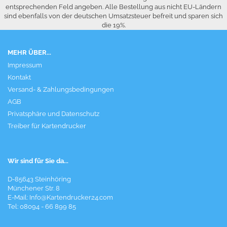
entsprechenden Feld angeben. Alle Bestellung aus nicht EU-Ländern
sind ebenfalls von der deutschen Umsatzsteuer befreit und sparen sich
die 19%.
MEHR ÜBER...
Impressum
Kontakt
Versand- & Zahlungsbedingungen
AGB
Privatsphäre und Datenschutz
Treiber für Kartendrucker
Wir sind für Sie da...
D-85643 Steinhöring
Münchener Str. 8
E-Mail:
Info@Kartendrucker24.com
Tel: 08094 - 66 899 85