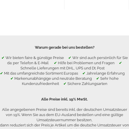
Warum gerade bei uns bestellen?
✔
Wir bieten faire & günstige Preise
✔
Wir sind auch persönlich für Sie
da: per Telefon & E-Mail
✔
Hilfe bei Problemen und Fragen
✔
Schnelle Lieferungen mit DHL, UPS und Dt. Post
✔
Mit das umfangreichste Sortiment Europas
✔
Jahrelange Erfahrung
✔
Markenunabhängige und neutrale Beratung
✔
Sehr hohe
Kundenzufriedenheit
✔
Sichere Zahlungsarten
Alle Preise inkl. 19% MwSt.
Alle angegebenen Preise sind bereits inkl. der deutschen Umsatzsteuer
von 19%. Wenn Sie aus dem EU-Ausland bestellen und eine gültige
Umsatzsteuernummer besitzen,
dann reduziert sich der Preis je Artikel um die deutsche Umsatzsteuer von