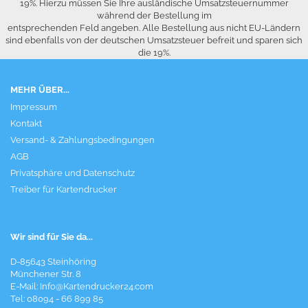
19%. Hierzu müssen Sie Ihre ausländische Umsatzsteuernummer
während der Bestellung im
entsprechenden Feld angeben. Alle Bestellung aus nicht EU-Ländern
sind ebenfalls von der deutschen Umsatzsteuer befreit und sparen sich
die 19%.
MEHR ÜBER...
Impressum
Kontakt
Versand- & Zahlungsbedingungen
AGB
Privatsphäre und Datenschutz
Treiber für Kartendrucker
Wir sind für Sie da...
D-85643 Steinhöring
Münchener Str. 8
E-Mail:
Info@Kartendrucker24.com
Tel: 08094 - 66 899 85